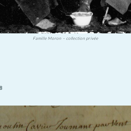
Famille Moron – collection privée
58