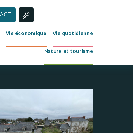
ACT
Vie économique
Vie quotidienne
Nature et tourisme
Jeunesse
Le club des jeunes
Mission Locale
s
re