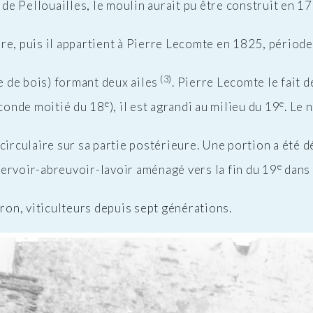
r de Pellouailles, le moulin aurait pu être construit en 
e, puis il appartient à Pierre Lecomte en 1825, période 
(3)
e de bois) formant deux ailes
. Pierre Lecomte le fait 
e
e
econde moitié du 18
), il est agrandi au milieu du 19
. Le 
circulaire sur sa partie postérieure. Une portion a été d
e
ervoir-abreuvoir-lavoir aménagé vers la fin du 19
dans 
oron, viticulteurs depuis sept générations.