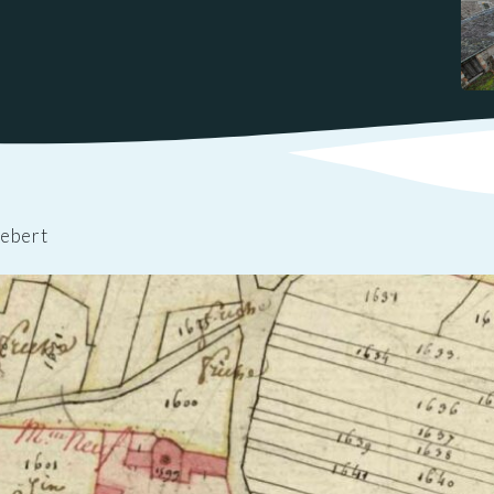
ations
t
Réglementation
ntation des ENS
des nuisances
ations officielles
Transports et
mobilité
Cimetières
Agenda
nebert