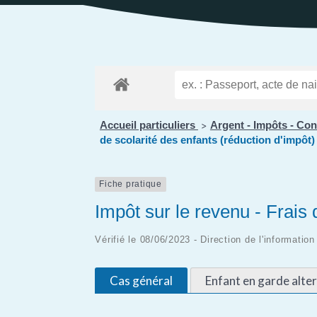
Public
Les services aux
des Enfants
Patrimoine
Budge
personnes
Prése
Conseil des Sages
Le vignoble
Public
Résidence la Perrière
Les projets
(EHPAD et Résidence
autonomie)
Accueil particuliers
Argent - Impôts - C
>
de scolarité des enfants (réduction d'impôt)
Fiche pratique
Impôt sur le revenu - Frais 
Vérifié le 08/06/2023 - Direction de l'informatio
Cas général
Enfant en garde alte