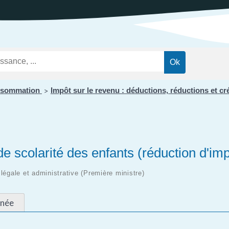
ations
t
Réglementation
ntation des ENS
des nuisances
ations officielles
Transports et
mobilité
Cimetières
Agenda
onsommation
Impôt sur le revenu : déductions, réductions et cr
>
de scolarité des enfants (réduction d'im
n légale et administrative (Première ministre)
rnée