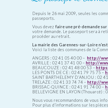
Depuis le 26 mai 2009, seules les com
passeports.
Vous devez
faire une pré-demande sur l
votre demande. Le passeport sera à reti
procéder au retrait.
La mairie des Garennes-sur-Loire n’est 
Voici la liste des communes de la Com
ANGERS : 02 41 05 40 00 –
http://ww
AVRILLE : 02 41 37 41 00 –
http://www.
BEAUCOUZE : 02 41 48 00 53 –
https
LES PONTS DE CE : 02 41 79 75 75 –
h
SAINT BARTHELEMY D’ANJOU : 02 41 
TRELAZE : 02 41 33 74 74 –
http://ww
BRISSAC-QUINCE : 02 41 91 74 00 –
h
BELLEVIGNE EN LAYON (Thouarcé) : 0
Nous vous recommandons de vous inform
Pour plus d’informations sur les pièces 