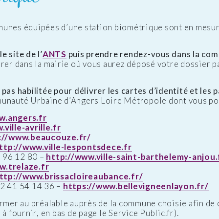
munes équipées d’une station biométrique sont en mesur
e site de l’
ANTS
puis prendre rendez-vous dans la com
rer dans la mairie où vous aurez déposé votre dossier p
pas habilitée pour délivrer les cartes d’identité et les 
munauté Urbaine d’Angers Loire Métropole dont vous po
w.angers.fr
ville-avrille.fr
://www.beaucouze.fr/
ttp://www.ville-lespontsdece.fr
96 12 80 –
http://www.ville-saint-barthelemy-anjou.
w.trelaze.fr
ttp://www.brissacloireaubance.fr/
2 41 54 14 36 –
https://www.bellevigneenlayon.fr/
er au préalable auprès de la commune choisie afin de c
à fournir, en bas de page le Service Public.fr).