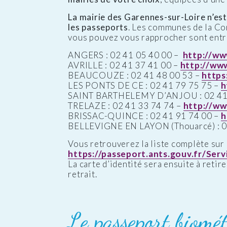
La mairie des Garennes-sur-Loire n’est 
les passeports
. Les communes de la C
vous pouvez vous rapprocher sont entre
ANGERS : 02 41 05 40 00 –
http://ww
AVRILLE : 02 41 37 41 00 –
http://www.
BEAUCOUZE : 02 41 48 00 53 –
https
LES PONTS DE CE : 02 41 79 75 75 –
h
SAINT BARTHELEMY D’ANJOU : 02 41 
TRELAZE : 02 41 33 74 74 –
http://ww
BRISSAC-QUINCE : 02 41 91 74 00 –
h
BELLEVIGNE EN LAYON (Thouarcé) : 0
Vous retrouverez la liste complète sur 
https://passeport.ants.gouv.fr/Se
La carte d’identité sera ensuite à retir
retrait.
Le passeport biomét