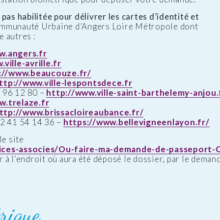
pas habilitée pour délivrer les cartes d’identité et
ommunauté Urbaine d’Angers Loire Métropole dont
 autres :
w.angers.fr
ville-avrille.fr
://www.beaucouze.fr/
ttp://www.ville-lespontsdece.fr
96 12 80 –
http://www.ville-saint-barthelemy-anjou.
w.trelaze.fr
ttp://www.brissacloireaubance.fr/
2 41 54 14 36 –
https://www.bellevigneenlayon.fr/
le site
rvices-associes/Ou-faire-ma-demande-de-passeport-
er à l’endroit où aura été déposé le dossier, par le dema
rique