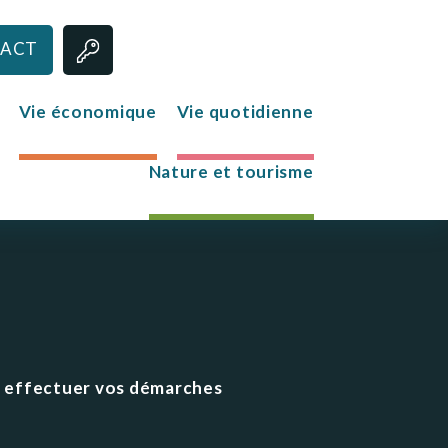
ACT
Vie économique
Vie quotidienne
Nature et tourisme
Jeunesse
Le club des jeunes
Mission Locale
ur effectuer vos démarches
s
re