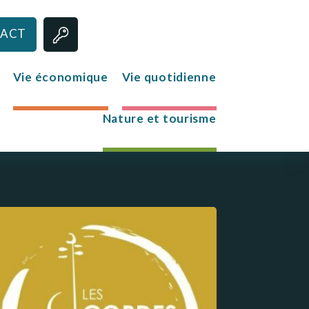
ACT
Vie économique
Vie quotidienne
Nature et tourisme
Jeunesse
Le club des jeunes
Mission Locale
s
re