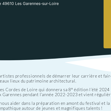
ations
re 49610 Les Garennes-sur-Loire
t
Réglementation
ntation des ENS
des nuisances
ations officielles
Transports et
mobilité
Cimetières
Agenda
artistes professionnels de démarrer leur carrière et fai
beaux lieux du patrimoine architectural.
es Cordes de Loire qui donnera sa 8° édition l’été 2024 e
aux Garennes pendant l’année 2022-2023 et vient réguliè
us aider dans la préparation en amont du festival et la
ympathique autour de jeunes et magnifiques talents !