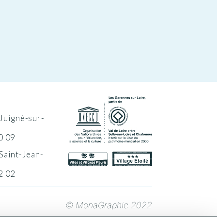
Juigné-sur-
0 09
Saint-Jean-
2 02
© MonaGraphic 2022